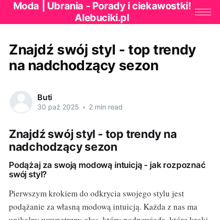
Moda | Ubrania - Porady i ciekawostki!
Alebuciki.pl
Znajdź swój styl - top trendy
na nadchodzący sezon
Buti
30 paź 2025
•
2 min read
Znajdź swój styl - top trendy na
nadchodzący sezon
Podążaj za swoją modową intuicją - jak rozpoznać
swój styl?
Pierwszym krokiem do odkrycia swojego stylu jest
podążanie za własną modową intuicją. Każda z nas ma
unikalny wewnętrzny głos, który podpowiada, które kroki