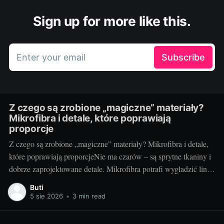
Sign up for more like this.
Enter your email
Subscribe
Z czego są zrobione „magiczne” materiały?
Mikrofibra i detale, które poprawiają
proporcje
Z czego są zrobione „magiczne” materiały? Mikrofibra i detale,
które poprawiają proporcjeNie ma czarów – są sprytne tkaniny i
dobrze zaprojektowane detale. Mikrofibra potrafi wygładzić linię
ciała, optycznie je wymodelować i dopasować się do ruchu tak,
Buti
że czujemy się swobodnie, a wyglądamy „jak po retuszu”. Dziś
5 sie 2026
•
3 min read
bierzemy pod lupę, jak działa