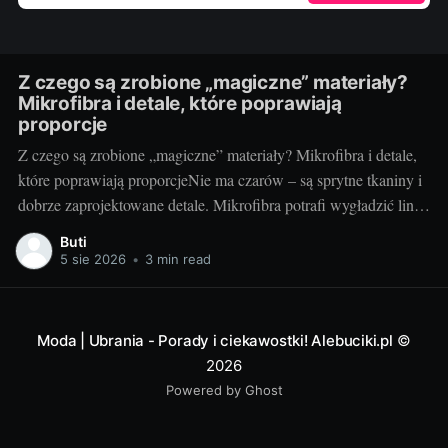
Z czego są zrobione „magiczne” materiały?
Mikrofibra i detale, które poprawiają
proporcje
Z czego są zrobione „magiczne” materiały? Mikrofibra i detale,
które poprawiają proporcjeNie ma czarów – są sprytne tkaniny i
dobrze zaprojektowane detale. Mikrofibra potrafi wygładzić linię
ciała, optycznie je wymodelować i dopasować się do ruchu tak,
Buti
że czujemy się swobodnie, a wyglądamy „jak po retuszu”. Dziś
5 sie 2026
•
3 min read
bierzemy pod lupę, jak działa
Moda | Ubrania - Porady i ciekawostki! Alebuciki.pl
©
2026
Powered by Ghost