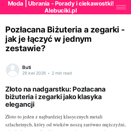
Moda | Ubrania - Porady i ciekawostki!
Alebuciki.pl
Pozłacana Biżuteria a zegarki -
jak je łączyć w jednym
zestawie?
Buti
29 kwi 2026
•
2 min read
Złoto na nadgarstku: Pozłacana
biżuteria i zegarki jako klasyka
elegancji
Złoto to jeden z najbardziej klasycznych metali
szlachetnych, który od wieków noszą zarówno mężczyźni,