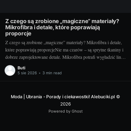
Z czego są zrobione „magiczne” materiały?
Mikrofibra i detale, które poprawiają
proporcje
Z czego są zrobione „magiczne” materiały? Mikrofibra i detale,
które poprawiają proporcjeNie ma czarów – są sprytne tkaniny i
dobrze zaprojektowane detale. Mikrofibra potrafi wygładzić linię
ciała, optycznie je wymodelować i dopasować się do ruchu tak,
Buti
że czujemy się swobodnie, a wyglądamy „jak po retuszu”. Dziś
5 sie 2026
•
3 min read
bierzemy pod lupę, jak działa
Moda | Ubrania - Porady i ciekawostki! Alebuciki.pl
©
2026
Powered by Ghost