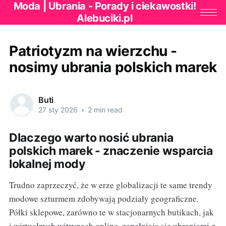
Moda | Ubrania - Porady i ciekawostki!
Alebuciki.pl
Patriotyzm na wierzchu -
nosimy ubrania polskich marek
Buti
27 sty 2026
•
2 min read
Dlaczego warto nosić ubrania
polskich marek - znaczenie wsparcia
lokalnej mody
Trudno zaprzeczyć, że w erze globalizacji te same trendy
modowe szturmem zdobywają podziały geograficzne.
Półki sklepowe, zarówno te w stacjonarnych butikach, jak
i wirtualnych witrynach online, zapełniają się ubraniami z