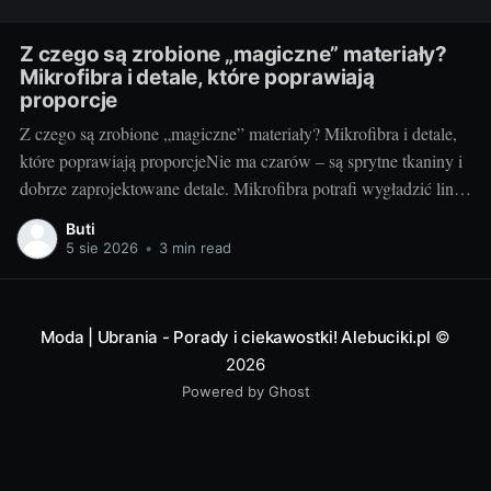
Z czego są zrobione „magiczne” materiały?
Mikrofibra i detale, które poprawiają
proporcje
Z czego są zrobione „magiczne” materiały? Mikrofibra i detale,
które poprawiają proporcjeNie ma czarów – są sprytne tkaniny i
dobrze zaprojektowane detale. Mikrofibra potrafi wygładzić linię
ciała, optycznie je wymodelować i dopasować się do ruchu tak,
Buti
że czujemy się swobodnie, a wyglądamy „jak po retuszu”. Dziś
5 sie 2026
•
3 min read
bierzemy pod lupę, jak działa
Moda | Ubrania - Porady i ciekawostki! Alebuciki.pl
©
2026
Powered by Ghost