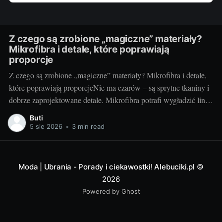
Z czego są zrobione „magiczne” materiały?
Mikrofibra i detale, które poprawiają
proporcje
Z czego są zrobione „magiczne” materiały? Mikrofibra i detale,
które poprawiają proporcjeNie ma czarów – są sprytne tkaniny i
dobrze zaprojektowane detale. Mikrofibra potrafi wygładzić linię
ciała, optycznie je wymodelować i dopasować się do ruchu tak,
Buti
że czujemy się swobodnie, a wyglądamy „jak po retuszu”. Dziś
5 sie 2026
•
3 min read
bierzemy pod lupę, jak działa
Moda | Ubrania - Porady i ciekawostki! Alebuciki.pl
©
2026
Powered by Ghost