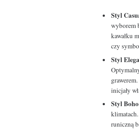
Styl Casu
wyborem b
kawałku m
czy symbol
Styl Eleg
Optymalny
grawerem.
inicjały wł
Styl Boho
klimatach
runiczną b