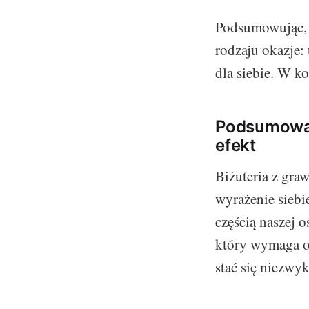
Podsumowując, b
rodzaju okazje:
dla siebie. W k
Podsumowan
efekt
Biżuteria z gra
wyrażenie siebie
częścią naszej o
który wymaga od 
stać się niezwyk