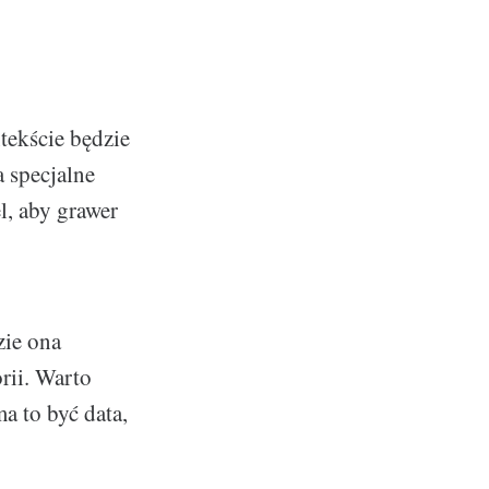
tekście będzie
 specjalne
l, aby grawer
zie ona
rii. Warto
a to być data,