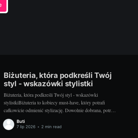
e
Biżuteria, która podkreśli Twój
styl - wskazówki stylistki
Biżuteria, która podkreśli Twój styl - wskazówki
stylistkiBiżuteria to kobiecy must-have, który potrafi
całkowicie odmienić stylizację. Dowolnie dobrana, potrafi
dodać elegancji nawet najprostszemu ubraniu. A jeśli
Buti
dobrze wpasujemy ją w nasz strój, możemy osiągnąć
7 lip 2026
•
2 min read
efekt, który zapiera dech. Jak to osiągnąć? Zapraszam na