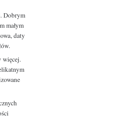
ć. Dobrym
kim małym
owa, daty
łów.
 więcej.
elikatnym
lizowane
icznych
ości