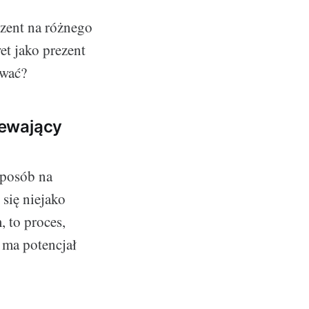
ezent na różnego
et jako prezent
ować?
iewający
sposób na
 się niejako
, to proces,
o ma potencjał