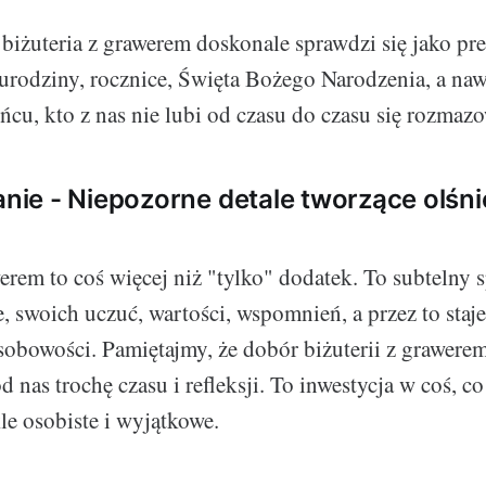
iżuteria z grawerem doskonale sprawdzi się jako pr
 urodziny, rocznice, Święta Bożego Narodzenia, a naw
ońcu, kto z nas nie lubi od czasu do czasu się rozmaz
ie - Niepozorne detale tworzące olśn
werem to coś więcej niż "tylko" dodatek. To subtelny 
, swoich uczuć, wartości, wspomnień, a przez to staje
sobowości. Pamiętajmy, że dobór biżuterii z grawerem
nas trochę czasu i refleksji. To inwestycja w coś, c
le osobiste i wyjątkowe.