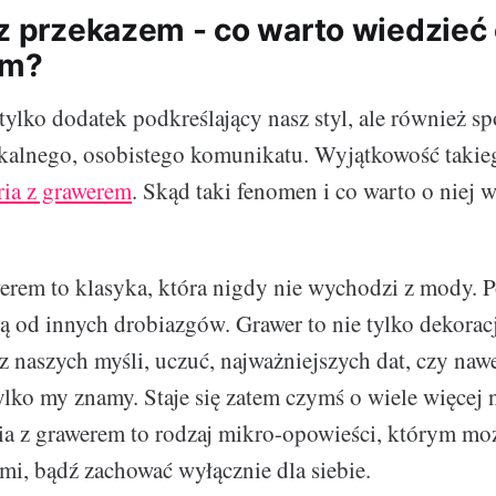
z przekazem - co warto wiedzieć o
em?
 tylko dodatek podkreślający nasz styl, ale również s
ikalnego, osobistego komunikatu. Wyjątkowość takie
ria z grawerem
. Skąd taki fenomen i co warto o niej 
werem to klasyka, która nigdy nie wychodzi z mody. P
ją od innych drobiazgów. Grawer to nie tylko dekoracj
 naszych myśli, uczuć, najważniejszych dat, czy naw
ylko my znamy. Staje się zatem czymś o wiele więcej n
ia z grawerem to rodzaj mikro-opowieści, którym mo
ymi, bądź zachować wyłącznie dla siebie.