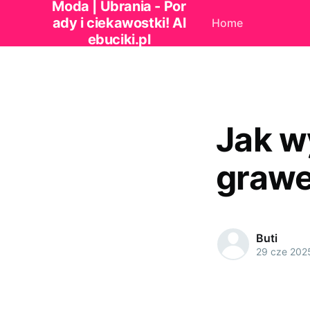
Moda | Ubrania - Por
ady i ciekawostki! Al
Home
ebuciki.pl
Jak w
graw
Buti
29 cze 202