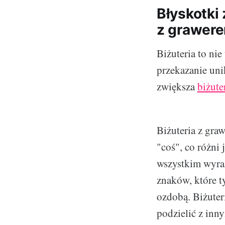
Błyskotki 
z grawer
Biżuteria to nie
przekazanie un
zwiększa
biżute
Biżuteria z gra
"coś", co różni 
wszystkim wyraz
znaków, które t
ozdobą. Biżuter
podzielić z inn