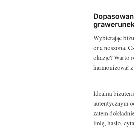
Dopasowanie
grawerune
Wybierając biżu
ona noszona. Cz
okazje? Warto ró
harmonizował z 
Idealną biżuter
autentycznym od
zatem dokładnie
imię, hasło, cy