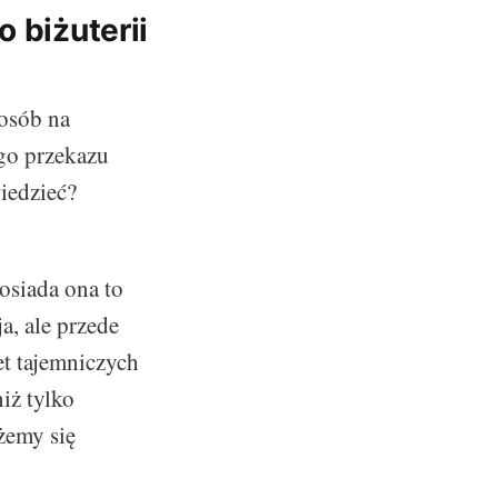
 biżuterii
posób na
go przekazu
wiedzieć?
osiada ona to
a, ale przede
et tajemniczych
iż tylko
żemy się