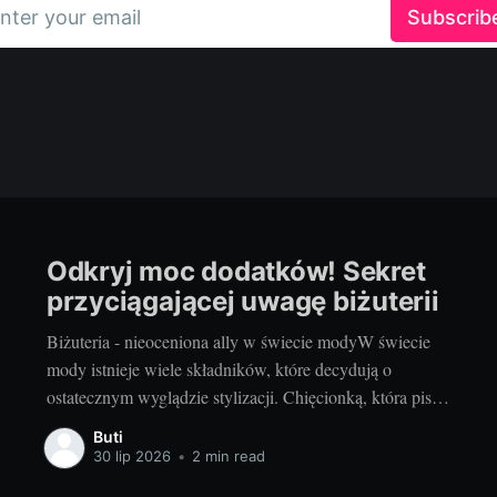
nter your email
Subscrib
Odkryj moc dodatków! Sekret
przyciągającej uwagę biżuterii
Biżuteria - nieoceniona ally w świecie modyW świecie
mody istnieje wiele składników, które decydują o
ostatecznym wyglądzie stylizacji. Chięcionką, która pisze
historię naszego stylu, jest oczywiście ubranie. Nic
Buti
jednak nie dodaje życia do tej historii, jak dobrze dobrana
30 lip 2026
•
2 min read
bizuteria srebrna. Niezależnie od pory roku czy okazji,