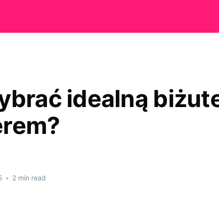
ybrać idealną biżute
erem?
5
•
2 min read