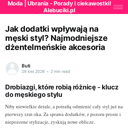
Moda | Ubrania - Porady i ciekawostki!
Alebuciki.pl
Jak dodatki wpływają na
męski styl? Najmodniejsze
dżentelmeńskie akcesoria
Buti
29 kwi 2026
•
2 min read
Drobiazgi, które robią różnicę - klucz
do męskiego stylu
Niby niewielkie detale, a potrafią odmienić cały styl już na
pierwszy rzut oka. Za sprawa dodatków, z pozoru proste i
niepozorne stylizacje, zyskują nowe oblicze.