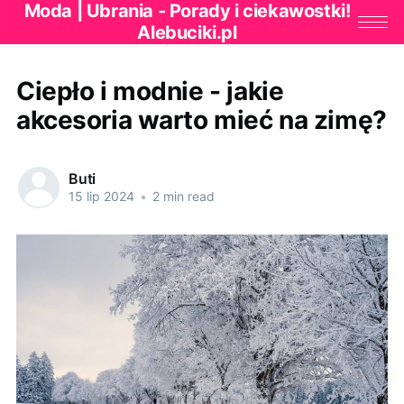
Moda | Ubrania - Porady i ciekawostki!
Alebuciki.pl
Ciepło i modnie - jakie
akcesoria warto mieć na zimę?
Buti
15 lip 2024
•
2 min read